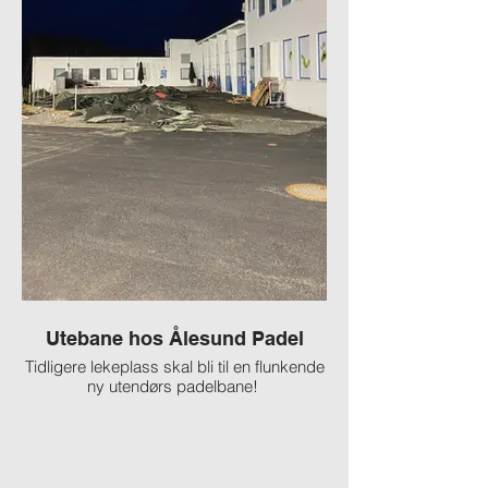
Utebane hos Ålesund Padel
Gammelt granula
Tidligere lekeplass skal bli til en flunkende
ny utendørs padelbane!