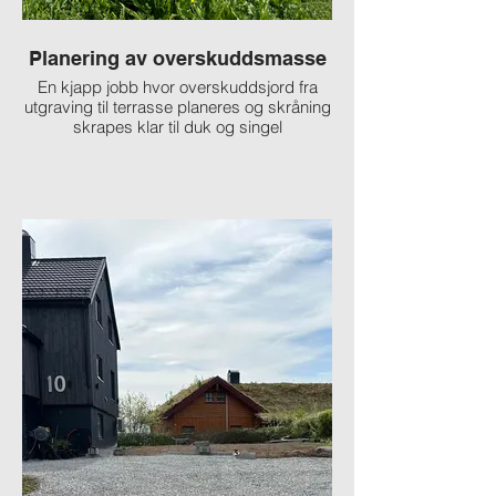
Planering av overskuddsmasse
En kjapp jobb hvor overskuddsjord fra
Kunde ønsket jord so
utgraving til terrasse planeres og skråning
utgraving til nybyggd
skrapes klar til duk og singel
over uteområdet. Det