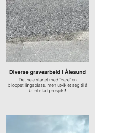
Diverse gravearbeid i Ålesund
Det hele startet med "bare" en
biloppstillingsplass, men utviklet seg til å
Her var det gresspl
bli et stort prosjekt!
mellom innkjørsel o
fjernet sammen med 
legge bærelag til bi