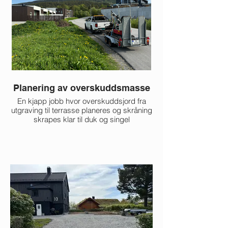
Planering av overskuddsmasse
En kjapp jobb hvor overskuddsjord fra
Kunde ønsket jord so
utgraving til terrasse planeres og skråning
utgraving til nybyggd
skrapes klar til duk og singel
over uteområdet. Det