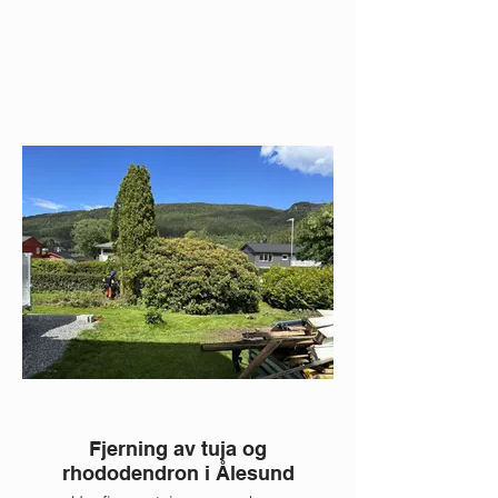
Fjerning av tuja og
Fjernet og klart 
rhododendron i Ålesund