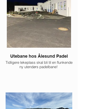
Utebane hos Ålesund Padel
Gammelt granula
Tidligere lekeplass skal bli til en flunkende
ny utendørs padelbane!